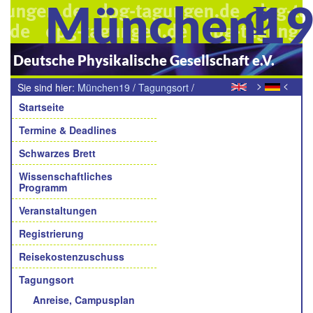
München1
Deutsche Physikalische Gesellschaft e.V.
>
<
Sie sind hier:
München19
/
Tagungsort
/
Navigation
Haftungsausschluss
Startseite
Termine & Deadlines
Schwarzes Brett
Wissenschaftliches
Programm
Veranstaltungen
Registrierung
Reisekostenzuschuss
Tagungsort
Anreise, Campusplan